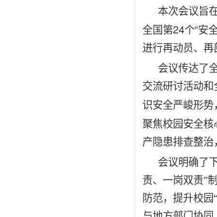
本次会议旨
24
“
全国第
个
安
进行再动员、再
会议传达了
交流研讨活动和
识安全严峻形势
聚焦校园安全核
产隐患排查整治
会议明确了
责、一岗双责”
防范，提升校园
与地方部门协同